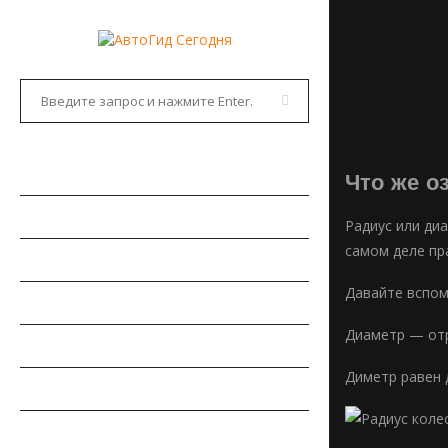
ГЛАВНАЯ
Что же о
АВТОНОВОСТИ
Радиус или диа
самом деле пр
НОВИНКИ АВТО
Давайте вспом
РЫНОК АВТО
Диаметр — отр
ТЕСТ-ДРАЙВЫ
Диметр равен 
РЕМОНТ АВТОМОБИЛЯ
ПДД