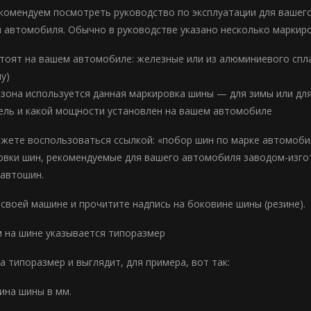
комендуем посмотреть руководство по эксплуатации для вашего
 автомобиля. Обычно в руководстве указано несколько маркиров
 стоят на вашем автомобиле: железные или из алюминиевого сп
у)
сезона используется данная маркировка шины — для зимы или для
тель и какой мощности установлен на вашем автомобиле
ожете воспользоваться ссылкой: «побор шин по марке автомобил
овки шин, рекомендуемые для вашего автомобиля заводом-изго
автошин.
 своей машине и прочитите надпись на боковине шины (резине).
 на шине указывается типоразмер
 типоразмер и выглядит, для примера, вот так:
ина шины в мм.