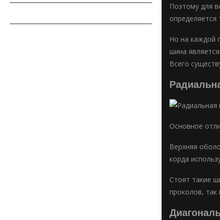
Поэтому для вс
СОВЕТЫ АВТОМОБИЛИСТУ
определяется 
АВТОСПОРТ
Но на каждой 
шина является
Всего существ
Радиальн
Основное отлич
Верхняя оболо
корда использ
Стоят такие ш
проколов, так 
Диагонал