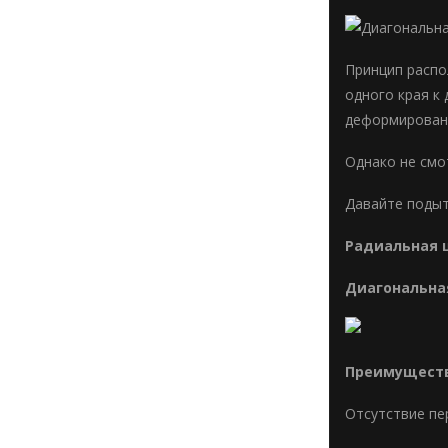
Принцип распол
одного края к
деформировани
Однако не смо
Давайте подыт
Радиальная 
Диагональна
Преимущест
Отсутствие пе