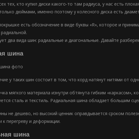
ех тех, кто купил диски какого-то там радиуса, у нас есть плоха
только дюймами, именно поэтому у колесного диска есть диамет
покрышке есть обозначение в виде буквы «R», которое и принима
 радиальной.
ует два вида шин: радиальные и диагональные. Давайте разберем
ая шина
ие у таких шин состоит в том, что корд натянут нитями от одно
чка мягкого материала изнутри обтянута гибким «каркасом», ко
уется сталь и текстиль. Радиальная шина обладает большим сц
ины не дешево, но высокий ценник оправдывается сроком полез
и к перегреву и деформации.
ьная шина