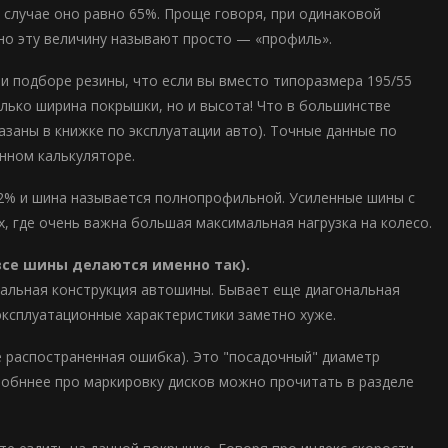
 случае оно равно 65%. Проще говоря, при одинаковой
но эту величину называют просто — «профиль».
и подборе резины, что если вы вместо типоразмера 195/55
олько ширина покрышки, но и высота! Что в большинстве
казаны в книжке по эксплуатации авто). Точные данные по
нном калькуляторе.
-82% и шина называется полнопрофильной. Усиленные шины с
, где очень важна большая максимальная нагрузка на колесо.
все шины делаются именно так).
иальная конструкция автошины. Бывает еще диагональная
 эксплуатационные характеристики заметно хуже.
же распостраненная ошибка). Это "посадочный" диаметр
дробннее про маркировку дисков можно прочитать в разделе