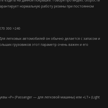
е ездить на данной покрышке. Говоря про индекс скорости
гарантирует нормальную работу резины при постоянном
270 300 >240
 Для легковых автомобилей он обычно делается с запасом и
льших грузовиков этот параметр очень важен и его
вы «P» (Passanger — для легковой машины) или «LT» (Light