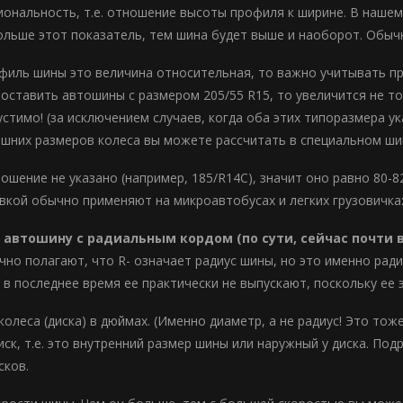
ональность, т.е. отношение высоты профиля к ширине. В нашем
ольше этот показатель, тем шина будет выше и наоборот. Обыч
филь шины это величина относительная, то важно учитывать пр
поставить автошины с размером 205/55 R15, то увеличится не т
стимо! (за исключением случаев, когда оба этих типоразмера у
шних размеров колеса вы можете рассчитать в специальном ши
ношение не указано (например, 185/R14С), значит оно равно 80
вкой обычно применяют на микроавтобусах и легких грузовичках
 автошину с радиальным кордом (по сути, сейчас почти 
но полагают, что R- означает радиус шины, но это именно рад
о в последнее время ее практически не выпускают, поскольку ее
колеса (диска) в дюймах. (Именно диаметр, а не радиус! Это то
иск, т.е. это внутренний размер шины или наружный у диска. По
сков.