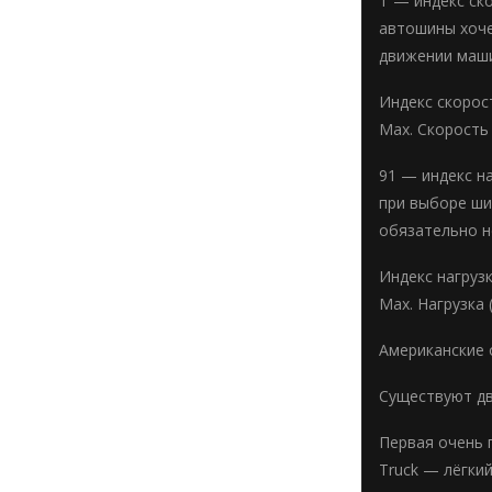
T — индекс ск
автошины хоче
движении маши
Индекс скорост
Мах. Скорость 
91 — индекс н
при выборе ши
обязательно 
Индекс нагрузк
Мах. Нагрузка 
Американские 
Существуют дв
Первая очень 
Truck — лёгкий