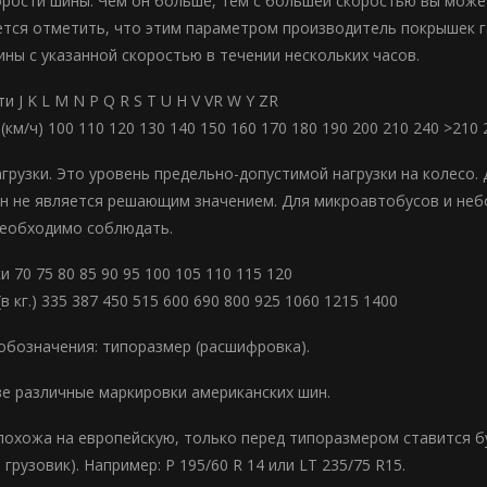
орости шины. Чем он больше, тем с большей скоростью вы может
тся отметить, что этим параметром производитель покрышек 
ны с указанной скоростью в течении нескольких часов.
и J K L M N P Q R S T U H V VR W Y ZR
(км/ч) 100 110 120 130 140 150 160 170 180 190 200 210 240 >210 
агрузки. Это уровень предельно-допустимой нагрузки на колесо.
н не является решающим значением. Для микроавтобусов и небо
необходимо соблюдать.
и 70 75 80 85 90 95 100 105 110 115 120
(в кг.) 335 387 450 515 600 690 800 925 1060 1215 1400
обозначения: типоразмер (расшифровка).
е различные маркировки американских шин.
похожа на европейскую, только перед типоразмером ставится бук
 грузовик). Например: P 195/60 R 14 или LT 235/75 R15.