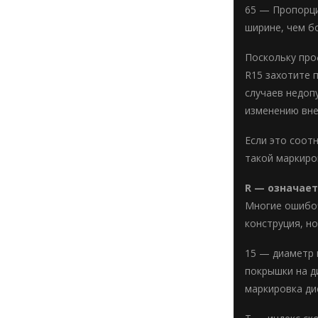
65 — Пропорци
ширине, чем б
Поскольку про
R15 захотите 
случаев недопу
изменению вне
Если это соот
такой маркиро
R — означает
Многие ошибоч
конструция, н
15 — диаметр 
покрышки на д
маркировка ди