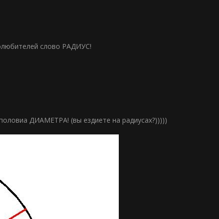
толюбителей слово РАДИУС!
оловиа ДИАМЕТРА! (вы ездиете на радиусах?)))))