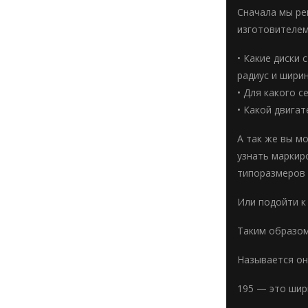
Сначала мы ре
изготовителем
• Какие диски
радиус и ширин
• Для какого 
• Какой двига
А так же вы м
узнать маркир
типоразмеров 
Или подойти к
Таким образом
Называется она
195 — это шир