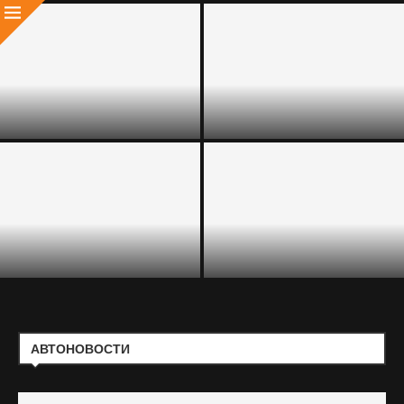
ГЛАВА Ф1 ДОПУСТИЛ
ГИБРИДНЫЙ TANK 400:
ВОЗВРАЩЕНИЕ В КАЛЕНДАРЬ
НАЧАЛИСЬ ПРОДАЖИ В
ЛЕГЕНДАРНОГО ЭТАПА ГРАН
РОССИИ
ПРИ
ГИБРИД NISSAN QASHQAI E-
ЭКСПЕРТ РАССКАЗАЛ ОБ
POWER ПОКАЗАЛ РЕКОРДНУЮ
ИЗМЕНЕНИИ СТРУКТУРЫ
ДАЛЬНОБОЙНОСТЬ
ПАРКА ТАКСИ В РФ
АВТОНОВОСТИ